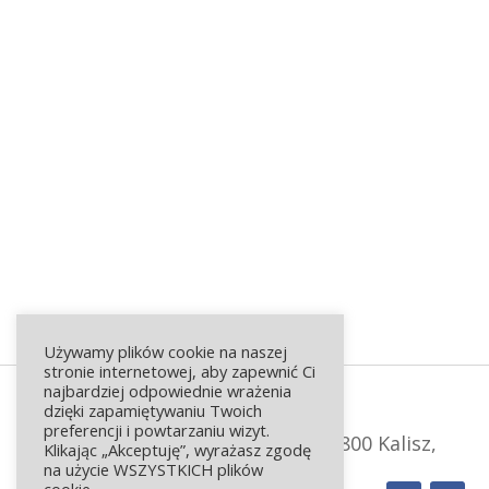
Używamy plików cookie na naszej
stronie internetowej, aby zapewnić Ci
najbardziej odpowiednie wrażenia
dzięki zapamiętywaniu Twoich
preferencji i powtarzaniu wizyt.
ul. Augustyna Kordeckiego 19, 62-800 Kalisz,
Klikając „Akceptuję”, wyrażasz zgodę
tel. 62 502 35 55, info@os-w.pl
na użycie WSZYSTKICH plików