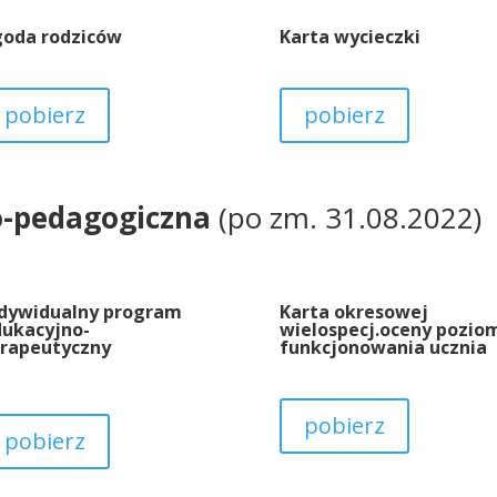
goda rodziców
Karta wycieczki
pobierz
pobierz
o-pedagogiczna
(po zm. 31.08.2022)
ndywidualny program
Karta okresowej
dukacyjno-
wielospecj.oceny pozio
erapeutyczny
funkcjonowania ucznia
pobierz
pobierz