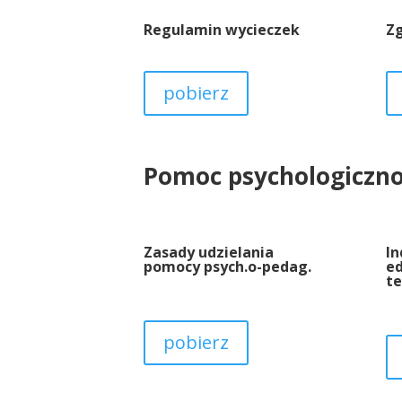
Regulamin wycieczek
Z
pobierz
Pomoc psychologiczn
Zasady udzielania
I
pomocy psych.o-pedag.
e
t
pobierz