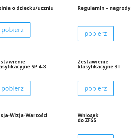
inia o dziecku/uczniu
Regulamin – nagrody
pobierz
pobierz
estawienie
Zestawienie
asyfikacyjne SP 4-8
klasyfikacyjne 3T
pobierz
pobierz
sja-Wizja-Wartości
Wniosek
do ZFŚS