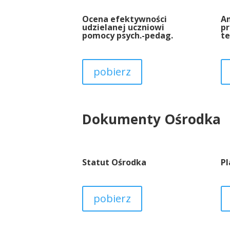
Ocena efektywności
An
udzielanej uczniowi
p
pomocy psych.-pedag.
t
pobierz
Dokumenty Ośrodka
Statut Ośrodka
Pl
pobierz